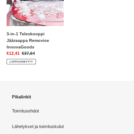
Removice
InnovaGoods
3-in-1 Teleskooppi
Jääraappa Removice
InnovaGoods
Myyntihinta
€12,41
Normaalihinta
€37,64
LOPPUUNMYYTY
Pikalinkit
Toimitusehdot
Lähetykset ja toimituskulut