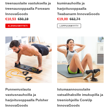
treenauslaite vastuksella ja
kuminauhoilla ja
treenausoppaalla Forcearc
harjoitusoppaalla
InnovaGoods
Twabanarm InnovaGoods
Myyntihinta
€10,53
Normaalihinta
€50,19
Myyntihinta
€19,00
Normaalihinta
€62,74
ALENNUSMYYNTI
LOPPUUNMYYTY
Punnerruslauta
Istumaannousulaite
vastusnauhoilla
vatsalihaksille
ja
imukupilla
harjoitusoppaalla
ja
Pulsher
treeniohjeilla
InnovaGoods
CoreUp
InnovaGoods
Punnerruslauta
Istumaannousulaite
vastusnauhoilla ja
vatsalihaksille imukupilla ja
harjoitusoppaalla Pulsher
treeniohjeilla CoreUp
InnovaGoods
InnovaGoods