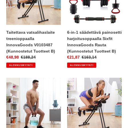
(Kunnostetut
harjoitusoppaalla
Tuotteet
Sixfit
B)
InnovaGoods
Rauta
(Kunnostetut
Taitettava vatsalihaslaite
6-in-1 säädettävä painosetti
Tuotteet
treenioppaalla
harjoitusoppaalla Sixfit
B)
InnovaGoods V0103487
InnovaGoods Rauta
(Kunnostetut Tuotteet B)
(Kunnostetut Tuotteet B)
Myyntihinta
€48,98
Normaalihinta
€188,24
Myyntihinta
€21,87
Normaalihinta
€163,14
ALENNUSMYYNTI
ALENNUSMYYNTI
Vedellä
Taitettava
Taytettävä
vatsalihaslaite
Kahvakuula
treenioppaalla
Kuntoharjoitteluun
Plawer
Harjoitusoppaalla
InnovaGoods
Fibell
InnovaGoods