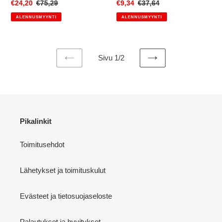
Myyntihinta
€24,20
Normaalihinta
€75,29
Myyntihinta
€9,34
Normaalihinta
€37,64
ALENNUSMYYNTI
ALENNUSMYYNTI
Sivu 1/2
EDELLINEN
SEURAAVA
SIVU
SIVU
Pikalinkit
Toimitusehdot
Lähetykset ja toimituskulut
Evästeet ja tietosuojaseloste
Palautukset ja hyvitykset