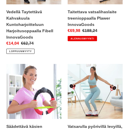
Vedellä Taytettävä
Taitettava vatsalihaslaite
Kahvakuula
treenioppaalla Plawer
Kuntoharjoitteluun
InnovaGoods
Myyntihinta
€69,98
Normaalihinta
€188,24
Harjoitusoppaalla Fibell
InnovaGoods
ALENNUSMYYNTI
Myyntihinta
€14,04
Normaalihinta
€62,74
LOPPUUNMYYTY
Säädettävä
Vatsarulla
käsien
pyörivillä
treenauslaite
levyillä,
vastuksella
kuminauhoilla
ja
ja
treenausoppaalla
harjoitusoppaalla
Forcearc
Twabanarm
InnovaGoods
InnovaGoods
Säädettävä käsien
Vatsarulla pyörivillä levyillä,