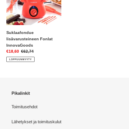
Suklaafondue
lisävarusteineen Fonlat
InnovaGoods
Myyntihinta
€18,60
Normaalihinta
€62,74
LOPPUUNMYYTY
Pikalinkit
Toimitusehdot
Lähetykset ja toimituskulut