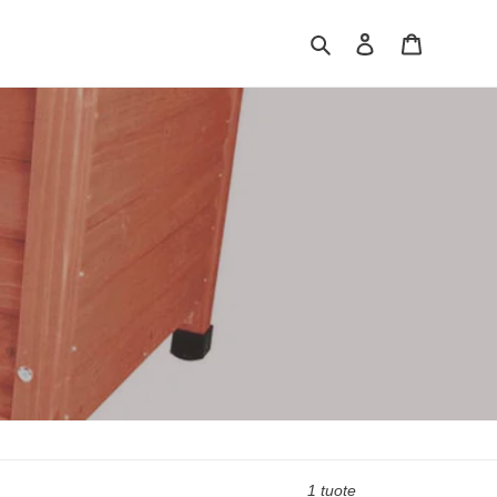
Hae
Kirjaudu sisään
Ostoskori
1 tuote