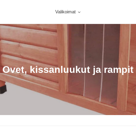
Valikoimat
K
Ovet, kissanluukut ja rampit
o
k
o
e
l