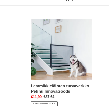
Lemmikkieläinten
turvaverkko
Petinu
InnovaGoods
Lemmikkieläinten turvaverkko
Petinu InnovaGoods
Myyntihinta
€11,90
Normaalihinta
€37,64
LOPPUUNMYYTY