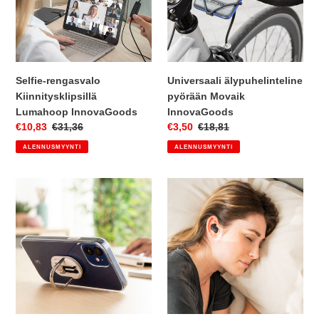
Selfie-rengasvalo
Universaali älypuhelinteline
Kiinnitysklipsillä
pyörään Movaik
Lumahoop InnovaGoods
InnovaGoods
Myyntihinta
€10,83
Normaalihinta
€31,36
Myyntihinta
€3,50
Normaalihinta
€18,81
ALENNUSMYYNTI
ALENNUSMYYNTI
Universaali
Näkymättömät
3-
minikuulokkeet
in-
nukkumiseen
1-
Sonighty
rengaspidike
InnovaGoods
älypuhelimeen
Smarloop
InnovaGoods