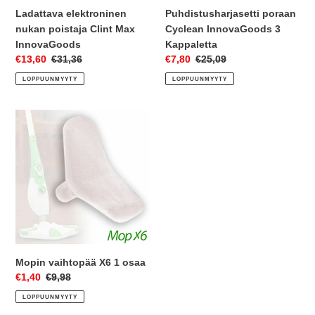
Ladattava elektroninen
Puhdistusharjasetti poraan
nukan poistaja Clint Max
Cyclean InnovaGoods 3
InnovaGoods
Kappaletta
Myyntihinta
€13,60
Normaalihinta
€31,36
Myyntihinta
€7,80
Normaalihinta
€25,09
LOPPUUNMYYTY
LOPPUUNMYYTY
Mopin
vaihtopää
X6
1
osaa
Mopin vaihtopää X6 1 osaa
Myyntihinta
€1,40
Normaalihinta
€9,98
LOPPUUNMYYTY