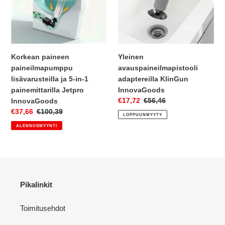
5-
in-
1
painemittarilla
Jetpro
Korkean paineen
Yleinen
InnovaGoods
paineilmapumppu
avauspaineilmapistooli
lisävarusteilla ja 5-in-1
adaptereilla KlinGun
painemittarilla Jetpro
InnovaGoods
Myyntihinta
€17,72
Normaalihinta
€56,46
InnovaGoods
Myyntihinta
€37,66
Normaalihinta
€100,39
LOPPUUNMYYTY
ALENNUSMYYNTI
Pikalinkit
Toimitusehdot