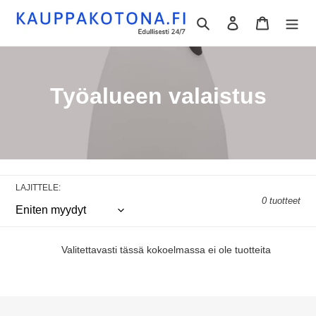
Ohita
Hae
Kirjaudu sisään
Ostoskori
ja
siirry
sisältöön
K
Työalueen valaistus
o
k
o
LAJITTELE:
e
0 tuotteet
l
m
Valitettavasti tässä kokoelmassa ei ole tuotteita
a
: