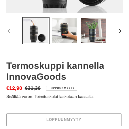
EDELLINEN
SEU
DIA
DIA
Termoskuppi kannella
InnovaGoods
Myyntihinta
€12,90
Normaalihinta
€31,36
LOPPUUNMYYTY
Sisältää veron.
Toimituskulut
lasketaan kassalla.
LOPPUUNMYYTY