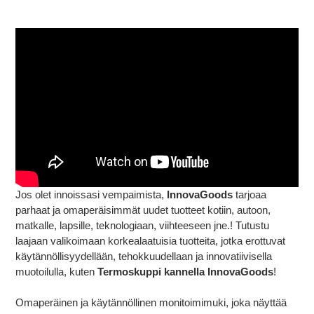
Tuotteen
lisääminen
ostoskoriin
Jos olet innoissasi vempaimista,
InnovaGoods
tarjoaa
parhaat ja omaperäisimmät uudet tuotteet kotiin, autoon,
matkalle, lapsille, teknologiaan, viihteeseen jne.! Tutustu
laajaan valikoimaan korkealaatuisia tuotteita, jotka erottuvat
käytännöllisyydellään, tehokkuudellaan ja innovatiivisella
muotoilulla, kuten
Termoskuppi kannella InnovaGoods
!
Omaperäinen ja käytännöllinen monitoimimuki, joka näyttää