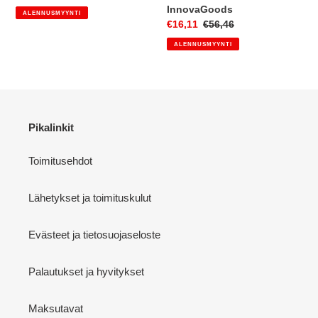
InnovaGoods
ALENNUSMYYNTI
Myyntihinta
€16,11
Normaalihinta
€56,46
ALENNUSMYYNTI
Pikalinkit
Toimitusehdot
Lähetykset ja toimituskulut
Evästeet ja tietosuojaseloste
Palautukset ja hyvitykset
Maksutavat