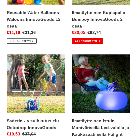
Reusable Water Balloons
Ilmatäytteinen Kuplapallo
Waloons InnovaGoods 12
Bumpoy InnovaGoods 2
osaa
osaa
Myyntihinta
€11,16
Normaalihinta
€31,36
Myyntihinta
€20,05
Normaalihinta
€62,74
LOPPUUNMYYTY
ALENNUSMYYNTI
Sadetin
Ilmatäytteinen
-
Istuin
ja
Monivärisellä
suihkutuslelu
Led-
Octodrop
valolla
InnovaGoods
ja
Kaukosäätimellä
Pulight
InnovaGoods
Sadetin -ja suihkutuslelu
Ilmatäytteinen Istuin
Octodrop InnovaGoods
Monivärisellä Led-valolla ja
Myyntihinta
€10,53
Normaalihinta
€37,64
Kaukosäätimellä Pulight