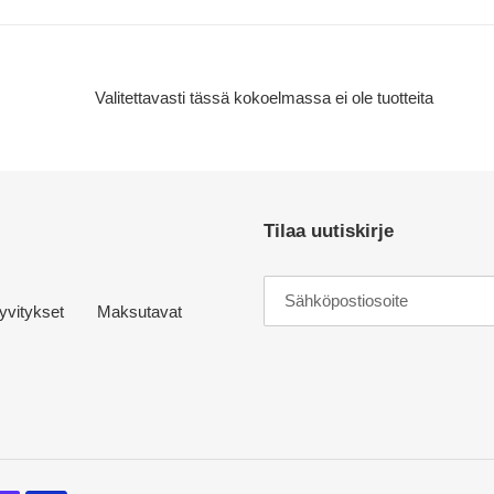
m
a
:
Valitettavasti tässä kokoelmassa ei ole tuotteita
Tilaa uutiskirje
yvitykset
Maksutavat