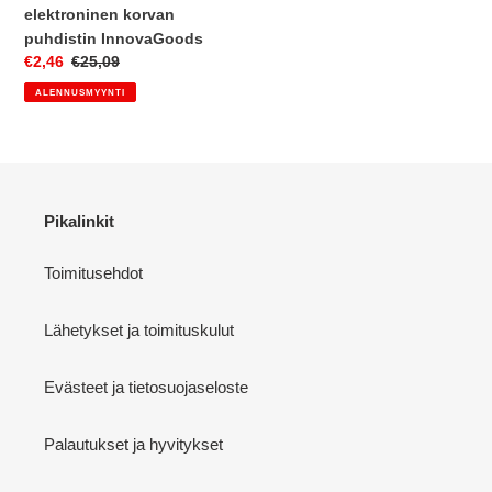
elektroninen korvan
puhdistin InnovaGoods
Myyntihinta
€2,46
Normaalihinta
€25,09
ALENNUSMYYNTI
Pikalinkit
Toimitusehdot
Lähetykset ja toimituskulut
Evästeet ja tietosuojaseloste
Palautukset ja hyvitykset