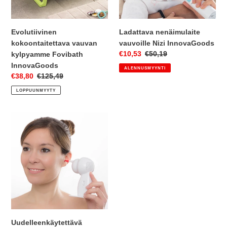
Evolutiivinen
Ladattava nenäimulaite
kokoontaitettava vauvan
vauvoille Nizi InnovaGoods
Myyntihinta
€10,53
Normaalihinta
€50,19
kylpyamme Fovibath
InnovaGoods
ALENNUSMYYNTI
Myyntihinta
€38,80
Normaalihinta
€125,49
LOPPUUNMYYTY
Uudelleenkäytettävä
elektroninen
korvan
puhdistin
InnovaGoods
Uudelleenkäytettävä