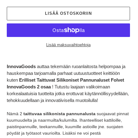
LISÄÄ OSTOSKORIIN
Lisää maksuvaihtoehtoja
Tuotteen
lisääminen
InnovaGoods
auttaa tekemään ruoanlaitosta helpompaa ja
ostoskoriin
hauskempaa tarjoamalla parhaat uutuustuotteet keittiöön
kuten
Erilliset Taittuvat Silikoniset Pannunaluset Folvet
InnovaGoods 2 osaa
! Tutustu laajaan valikoimaan
korkealaatuisia tuotteita jotka erottuvat käytännöllisyydellään,
tehokkuudellaan ja innovatiivisella muotoilulla!
Nämä 2
taittuvaa silikonista pannunalusta
suojaavat pinnat
kuumuudelta ja naarmuilta/kulumilta. Ihanteelliset kattiloille,
paistinpannuille, teekannuille, kuumille astioille jne. suojaten
pöydät ja työtasot vaurioilta. Lisäksi ne voi pestä