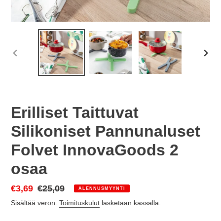
EDELLINEN
SEU
DIA
DIA
Erilliset Taittuvat
Silikoniset Pannunaluset
Folvet InnovaGoods 2
osaa
Myyntihinta
€3,69
Normaalihinta
€25,09
ALENNUSMYYNTI
Sisältää veron.
Toimituskulut
lasketaan kassalla.