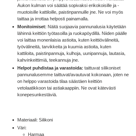
Aukon kulman voi säätää sopivaksi erikokoisille ja -
muotoisille kattiloille, paistinpannuille jne. Ne voi myös
taittaa ja irrottaa helposti painamalla.
Monitoimiset:
Näitä suojaavia pannunalusia käytetään
lähinnä keittiön työtasoilla ja ruokapöydillä. Niiden päälle
voi laittaa monenlaisia astioita, kuten keittiövälineitä,
työvälineitä, tarvikkeita ja kuumia astioita, kuten
kattiloita, paistinpannuja, kulhoja, uunipannuja, lautasia,
kahvinkeittimiä, teekannuja jne.
Helpot puhdistaa ja varastoida:
taittuvat silikoniset
pannunalusemme taittuvat/avautuvat kokonaan, joten ne
on helppo varastoida tilaa säästäen keittiön
vetolaatikkoon tai astiakaappiin. Ne ovat kätevästi
konepesunkestäviä.
Materiaali: Silikoni
Väri:
Harmaa