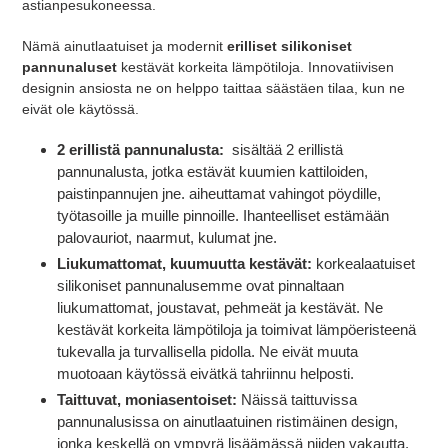
astianpesukoneessa.
Nämä ainutlaatuiset ja modernit
erilliset silikoniset
pannunaluset
kestävät korkeita lämpötiloja. Innovatiivisen
designin ansiosta ne on helppo taittaa säästäen tilaa, kun ne
eivät ole käytössä.
2 erillistä pannunalusta:
sisältää 2 erillistä
pannunalusta, jotka estävät kuumien kattiloiden,
paistinpannujen jne. aiheuttamat vahingot pöydille,
työtasoille ja muille pinnoille. Ihanteelliset estämään
palovauriot, naarmut, kulumat jne.
Liukumattomat, kuumuutta kestävät:
korkealaatuiset
silikoniset pannunalusemme ovat pinnaltaan
liukumattomat, joustavat, pehmeät ja kestävät. Ne
kestävät korkeita lämpötiloja ja toimivat lämpöeristeenä
tukevalla ja turvallisella pidolla. Ne eivät muuta
muotoaan käytössä eivätkä tahriinnu helposti.
Taittuvat, moniasentoiset:
Näissä taittuvissa
pannunalusissa on ainutlaatuinen ristimäinen design,
jonka keskellä on ympyrä lisäämässä niiden vakautta.