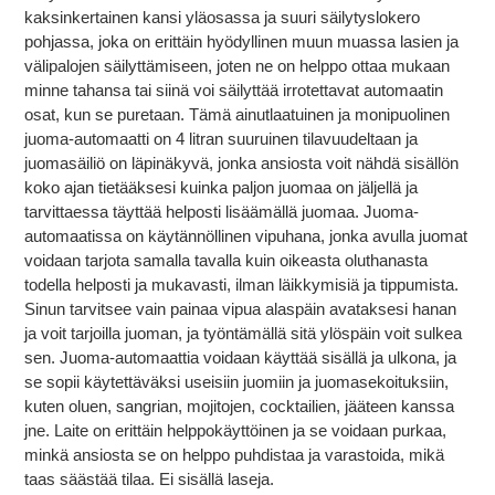
kaksinkertainen kansi yläosassa ja suuri säilytyslokero
pohjassa, joka on erittäin hyödyllinen muun muassa lasien ja
välipalojen säilyttämiseen, joten ne on helppo ottaa mukaan
minne tahansa tai siinä voi säilyttää irrotettavat automaatin
osat, kun se puretaan. Tämä ainutlaatuinen ja monipuolinen
juoma-automaatti on 4 litran suuruinen tilavuudeltaan ja
juomasäiliö on läpinäkyvä, jonka ansiosta voit nähdä sisällön
koko ajan tietääksesi kuinka paljon juomaa on jäljellä ja
tarvittaessa täyttää helposti lisäämällä juomaa. Juoma-
automaatissa on käytännöllinen vipuhana, jonka avulla juomat
voidaan tarjota samalla tavalla kuin oikeasta oluthanasta
todella helposti ja mukavasti, ilman läikkymisiä ja tippumista.
Sinun tarvitsee vain painaa vipua alaspäin avataksesi hanan
ja voit tarjoilla juoman, ja työntämällä sitä ylöspäin voit sulkea
sen. Juoma-automaattia voidaan käyttää sisällä ja ulkona, ja
se sopii käytettäväksi useisiin juomiin ja juomasekoituksiin,
kuten oluen, sangrian, mojitojen, cocktailien, jääteen kanssa
jne. Laite on erittäin helppokäyttöinen ja se voidaan purkaa,
minkä ansiosta se on helppo puhdistaa ja varastoida, mikä
taas säästää tilaa. Ei sisällä laseja.