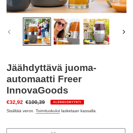
EDELLINEN
SEU
DIA
DIA
Jäähdyttävä juoma-
automaatti Freer
InnovaGoods
Myyntihinta
€32,92
Normaalihinta
€100,39
ALENNUSMYYNTI
Sisältää veron.
Toimituskulut
lasketaan kassalla.