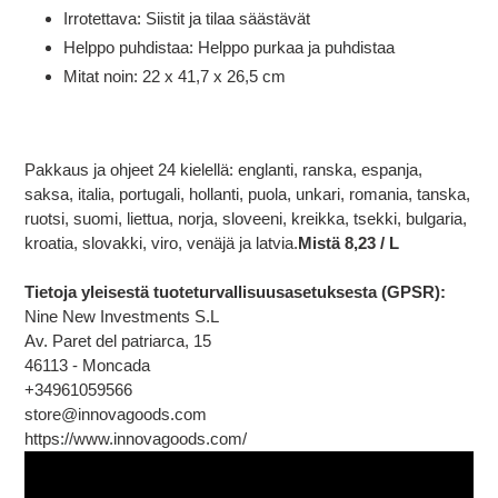
Irrotettava: Siistit ja tilaa säästävät
Helppo puhdistaa: Helppo purkaa ja puhdistaa
Mitat noin: 22 x 41,7 x 26,5 cm
Pakkaus ja ohjeet 24 kielellä: englanti, ranska, espanja,
saksa, italia, portugali, hollanti, puola, unkari, romania, tanska,
ruotsi, suomi, liettua, norja, sloveeni, kreikka, tsekki, bulgaria,
kroatia, slovakki, viro, venäjä ja latvia.
Mistä 8,23 / L
Tietoja yleisestä tuoteturvallisuusasetuksesta (GPSR):
Nine New Investments S.L
Av. Paret del patriarca, 15
46113 - Moncada
+34961059566
store@innovagoods.com
https://www.innovagoods.com/