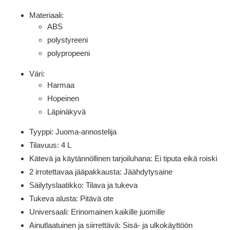
Materiaali:
ABS
polystyreeni
polypropeeni
Väri:
Harmaa
Hopeinen
Läpinäkyvä
Tyyppi: Juoma-annostelija
Tilavuus: 4 L
Kätevä ja käytännöllinen tarjoiluhana: Ei tiputa eikä roiski
2 irrotettavaa jääpakkausta: Jäähdytysaine
Säilytyslaatikko: Tilava ja tukeva
Tukeva alusta: Pitävä ote
Universaali: Erinomainen kaikille juomille
Ainutlaatuinen ja siirrettävä: Sisä- ja ulkokäyttöön