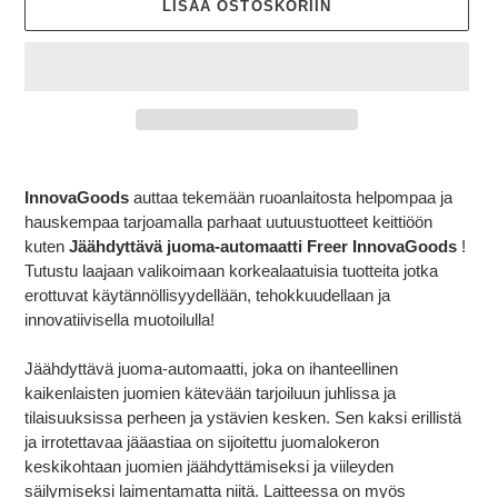
LISÄÄ OSTOSKORIIN
Tuotteen
lisääminen
InnovaGoods
auttaa tekemään ruoanlaitosta helpompaa ja
ostoskoriin
hauskempaa tarjoamalla parhaat uutuustuotteet keittiöön
kuten
Jäähdyttävä juoma-automaatti Freer InnovaGoods
!
Tutustu laajaan valikoimaan korkealaatuisia tuotteita jotka
erottuvat käytännöllisyydellään, tehokkuudellaan ja
innovatiivisella muotoilulla!
Jäähdyttävä juoma-automaatti, joka on ihanteellinen
kaikenlaisten juomien kätevään tarjoiluun juhlissa ja
tilaisuuksissa perheen ja ystävien kesken. Sen kaksi erillistä
ja irrotettavaa jääastiaa on sijoitettu juomalokeron
keskikohtaan juomien jäähdyttämiseksi ja viileyden
säilymiseksi laimentamatta niitä. Laitteessa on myös