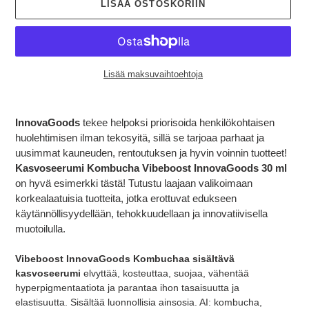
LISÄÄ OSTOSKORIIN
Lisää maksuvaihtoehtoja
Tuotteen
lisääminen
InnovaGoods
tekee helpoksi priorisoida henkilökohtaisen
ostoskoriin
huolehtimisen ilman tekosyitä, sillä se tarjoaa parhaat ja
uusimmat kauneuden, rentoutuksen ja hyvin voinnin tuotteet!
Kasvoseerumi Kombucha Vibeboost InnovaGoods 30 ml
on hyvä esimerkki tästä! Tutustu laajaan valikoimaan
korkealaatuisia tuotteita, jotka erottuvat edukseen
käytännöllisyydellään, tehokkuudellaan ja innovatiivisella
muotoilulla.
Vibeboost InnovaGoods Kombuchaa sisältävä
kasvoseerumi
elvyttää, kosteuttaa, suojaa, vähentää
hyperpigmentaatiota ja parantaa ihon tasaisuutta ja
elastisuutta. Sisältää luonnollisia ainsosia. AI: kombucha,