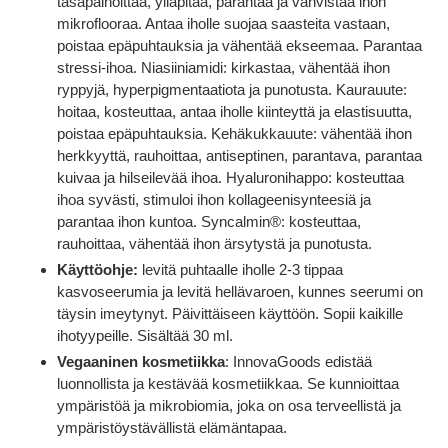
tasapainoittaa, ylläpitää, parantaa ja vahvistaa ihon
mikroflooraa. Antaa iholle suojaa saasteita vastaan,
poistaa epäpuhtauksia ja vähentää ekseemaa. Parantaa
stressi-ihoa. Niasiiniamidi: kirkastaa, vähentää ihon
ryppyjä, hyperpigmentaatiota ja punotusta. Kaurauute:
hoitaa, kosteuttaa, antaa iholle kiinteyttä ja elastisuutta,
poistaa epäpuhtauksia. Kehäkukkauute: vähentää ihon
herkkyyttä, rauhoittaa, antiseptinen, parantava, parantaa
kuivaa ja hilseilevää ihoa. Hyaluronihappo: kosteuttaa
ihoa syvästi, stimuloi ihon kollageenisynteesiä ja
parantaa ihon kuntoa. Syncalmin®: kosteuttaa,
rauhoittaa, vähentää ihon ärsytystä ja punotusta.
Käyttöohje:
levitä puhtaalle iholle 2-3 tippaa
kasvoseerumia ja levitä hellävaroen, kunnes seerumi on
täysin imeytynyt. Päivittäiseen käyttöön. Sopii kaikille
ihotyypeille. Sisältää 30 ml.
Vegaaninen kosmetiikka
: InnovaGoods edistää
luonnollista ja kestävää kosmetiikkaa. Se kunnioittaa
ympäristöä ja mikrobiomia, joka on osa terveellistä ja
ympäristöystävällistä elämäntapaa.