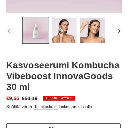
EDELLINEN
SEU
DIA
DIA
Kasvoseerumi Kombucha
Vibeboost InnovaGoods
30 ml
Myyntihinta
€9,55
Normaalihinta
€50,19
ALENNUSMYYNTI
Sisältää veron.
Toimituskulut
lasketaan kassalla.