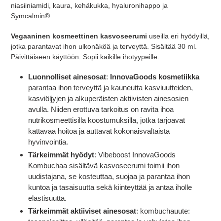
niasiiniamidi, kaura, kehäkukka, hyaluronihappo ja
Symcalmin®.
Vegaaninen kosmeettinen kasvoseerumi
useilla eri hyödyillä,
jotka parantavat ihon ulkonäköä ja terveyttä. Sisältää 30 ml.
Päivittäiseen käyttöön. Sopii kaikille ihotyypeille.
Luonnolliset ainesosat
:
InnovaGoods kosmetiikka
parantaa ihon terveyttä ja kauneutta kasviuutteiden,
kasviöljyjen ja alkuperäisten aktiivisten ainesosien
avulla. Niiden erottuva tarkoitus on ravita ihoa
nutrikosmeettisilla koostumuksilla, jotka tarjoavat
kattavaa hoitoa ja auttavat kokonaisvaltaista
hyvinvointia.
Tärkeimmät hyödyt
: Vibeboost InnovaGoods
Kombuchaa sisältävä kasvoseerumi toimii ihon
uudistajana, se kosteuttaa, suojaa ja parantaa ihon
kuntoa ja tasaisuutta sekä kiinteyttää ja antaa iholle
elastisuutta.
Tärkeimmät aktiiviset ainesosat
: kombuchauute: