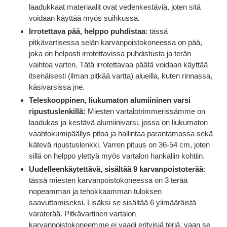
laadukkaat materiaalit ovat vedenkestäviä, joten sitä
voidaan käyttää myös suihkussa.
Irrotettava pää, helppo puhdistaa
: tässä
pitkävartisessa selän karvanpoistokoneessa on pää,
joka on helposti irrotettavissa puhdistusta ja terän
vaihtoa varten. Tätä irrotettavaa päätä voidaan käyttää
itsenäisesti (ilman pitkää vartta) alueilla, kuten rinnassa,
käsivarsissa jne.
Teleskooppinen, liukumaton alumiininen varsi
ripustuslenkillä:
Miesten vartalotrimmerissämme on
laadukas ja kestävä alumiinivarsi, jossa on liukumaton
vaahtokumipäällys pitoa ja hallintaa parantamassa sekä
kätevä ripustuslenkki. Varren pituus on 36-54 cm, joten
sillä on helppo ylettyä myös vartalon hankaliin kohtiin.
Uudelleenkäytettävä, sisältää 9 karvanpoistoterää
:
tässä miesten karvanpoistokoneessa on 3 terää
nopeamman ja tehokkaamman tuloksen
saavuttamiseksi. Lisäksi se sisältää 6 ylimääräistä
varaterää. Pitkävartinen vartalon
karvanpoistokoneemme ei vaadi erityisiä teriä, vaan se