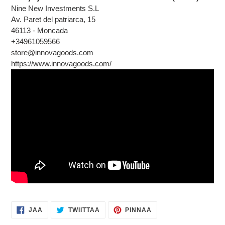
Nine New Investments S.L
Av. Paret del patriarca, 15
46113 - Moncada
+34961059566
store@innovagoods.com
https://www.innovagoods.com/
JAA
TWIITTAA
PINNAA
JAA
TWIITTAA
PINNAA
FACEBOOKISSA
TWITTERISSÄ
PINTERESTISSÄ