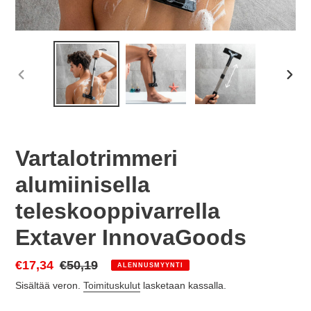
EDELLINEN
SEU
DIA
DIA
Vartalotrimmeri
alumiinisella
teleskooppivarrella
Extaver InnovaGoods
Myyntihinta
€17,34
Normaalihinta
€50,19
ALENNUSMYYNTI
Sisältää veron.
Toimituskulut
lasketaan kassalla.