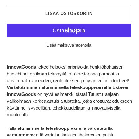
LISÄÄ OSTOSKORIIN
Lisää maksuvaihtoehtoja
Tuotteen
lisääminen
InnovaGoods
tekee helpoksi priorisoida henkilökohtaisen
ostoskoriin
huolehtimisen ilman tekosyitä, sillä se tarjoaa parhaat ja
uusimmat kauneuden, rentoutuksen ja hyvin voinnin tuotteet!
Vartalotrimmeri alumiinisella teleskooppivarrella Extaver
InnovaGoods
on hyvä esimerkki tästä! Tutustu laajaan
valikoimaan korkealaatuisia tuotteita, jotka erottuvat edukseen
käytännöllisyydellään, tehokkuudellaan ja innovatiivisella
muotoilulla.
Tällä
alumiinisella teleskooppivarrella varustetulla
vartalotrimmerillä
vartalon kaikkien ihokarvojen poisto