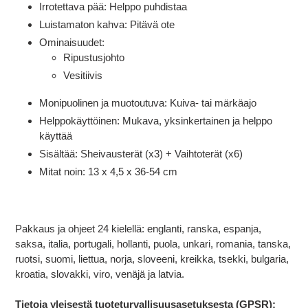
Irrotettava pää: Helppo puhdistaa
Luistamaton kahva: Pitävä ote
Ominaisuudet:
Ripustusjohto
Vesitiivis
Monipuolinen ja muotoutuva: Kuiva- tai märkäajo
Helppokäyttöinen: Mukava, yksinkertainen ja helppo
käyttää
Sisältää: Sheivausterät (x3) + Vaihtoterät (x6)
Mitat noin: 13 x 4,5 x 36-54 cm
Pakkaus ja ohjeet 24 kielellä: englanti, ranska, espanja,
saksa, italia, portugali, hollanti, puola, unkari, romania, tanska,
ruotsi, suomi, liettua, norja, sloveeni, kreikka, tsekki, bulgaria,
kroatia, slovakki, viro, venäjä ja latvia.
Tietoja yleisestä tuoteturvallisuusasetuksesta (GPSR):