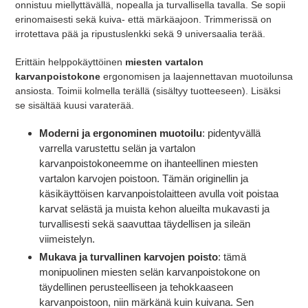
onnistuu miellyttävällä, nopealla ja turvallisella tavalla. Se sopii
erinomaisesti sekä kuiva- että märkäajoon. Trimmerissä on
irrotettava pää ja ripustuslenkki sekä 9 universaalia terää.
Erittäin helppokäyttöinen
miesten vartalon
karvanpoistokone
ergonomisen ja laajennettavan muotoilunsa
ansiosta. Toimii kolmella terällä (sisältyy tuotteeseen). Lisäksi
se sisältää kuusi varaterää.
Moderni ja ergonominen muotoilu
: pidentyvällä
varrella varustettu selän ja vartalon
karvanpoistokoneemme on ihanteellinen miesten
vartalon karvojen poistoon. Tämän originellin ja
käsikäyttöisen karvanpoistolaitteen avulla voit poistaa
karvat selästä ja muista kehon alueilta mukavasti ja
turvallisesti sekä saavuttaa täydellisen ja sileän
viimeistelyn.
Mukava ja turvallinen karvojen poisto
: tämä
monipuolinen miesten selän karvanpoistokone on
täydellinen perusteelliseen ja tehokkaaseen
karvanpoistoon, niin märkänä kuin kuivana. Sen